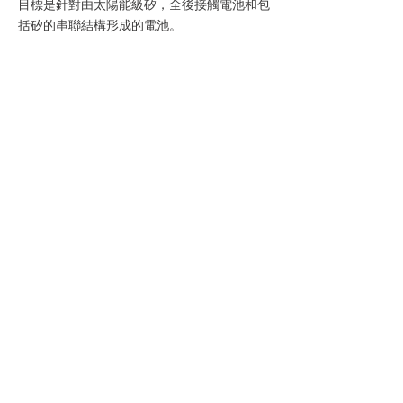
目標是針對由太陽能級矽，全後接觸電池和包
括矽的串聯結構形成的電池。